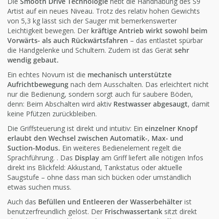
Die
Smooth Drive Technologie
hebt die Handhabung des S9
Artist auf ein neues Niveau. Trotz des relativ hohen Gewichts
von 5,3 kg lässt sich der Sauger mit bemerkenswerter
Leichtigkeit bewegen. Der
kräftige Antrieb wirkt sowohl beim
Vorwärts- als auch Rückwärtsfahren
– das entlastet spürbar
die Handgelenke und Schultern. Zudem ist das Gerät
sehr
wendig gebaut.
Ein echtes Novum ist die
mechanisch unterstützte
Aufrichtbewegung
nach dem Ausschalten. Das erleichtert nicht
nur die Bedienung, sondern sorgt auch für saubere Böden,
denn: Beim Abschalten wird aktiv
Restwasser abgesaugt
, damit
keine Pfützen zurückbleiben.
Die Griffsteuerung ist direkt und intuitiv: Ein
einzelner Knopf
erlaubt den Wechsel zwischen Automatik-, Max- und
Suction-Modus.
Ein weiteres Bedienelement regelt die
Sprachführung. . Das
Display
am Griff liefert alle nötigen Infos
direkt ins Blickfeld: Akkustand, Tankstatus oder aktuelle
Saugstufe – ohne dass man sich bücken oder umständlich
etwas suchen muss.
Auch das
Befüllen und Entleeren der Wasserbehälter
ist
benutzerfreundlich gelöst. Der
Frischwassertank
sitzt direkt