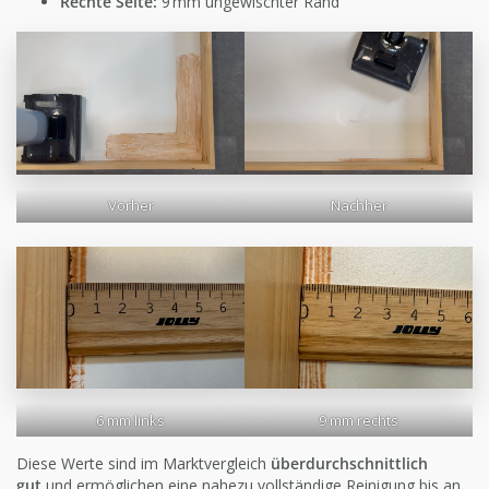
Rechte Seite:
9 mm ungewischter Rand
Vorher
Nachher
6 mm links
9 mm rechts
Diese Werte sind im Marktvergleich
überdurchschnittlich
gut
und ermöglichen eine nahezu vollständige Reinigung bis an