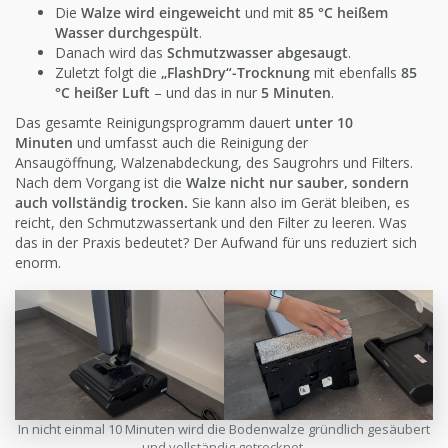
Die
Walze wird eingeweicht
und mit
85 °C heißem
Wasser durchgespült
.
Danach wird das
Schmutzwasser abgesaugt
.
Zuletzt folgt die
„FlashDry“-Trocknung
mit ebenfalls
85
°C heißer Luft
– und das in nur
5 Minuten
.
Das gesamte Reinigungsprogramm dauert
unter 10
Minuten
und umfasst auch die Reinigung der
Ansaugöffnung, Walzenabdeckung, des Saugrohrs und Filters.
Nach dem Vorgang ist die
Walze nicht nur sauber, sondern
auch vollständig trocken.
Sie kann also im Gerät bleiben, es
reicht, den Schmutzwassertank und den Filter zu leeren. Was
das in der Praxis bedeutet? Der Aufwand für uns reduziert sich
enorm.
In nicht einmal 10 Minuten wird die Bodenwalze gründlich gesäubert
und vollständig getrocknet.