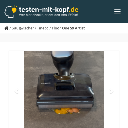
Skip
to
Toggl
main
navig
content
/
Saugwischer
/
Tineco
/
Floor One S9 Artist