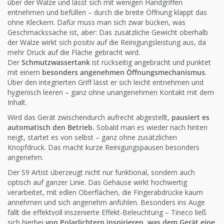
über der Walze und lässt sich mit wenigen Handgriffen
entnehmen und befüllen – durch die breite Öffnung klappt das
ohne Kleckern. Dafür muss man sich zwar bücken, was
Geschmackssache ist, aber: Das zusätzliche Gewicht oberhalb
der Walze wirkt sich positiv auf die Reinigungsleistung aus, da
mehr Druck auf die Fläche gebracht wird.
Der
Schmutzwassertank
ist rückseitig angebracht und punktet
mit einem
besonders angenehmen Öffnungsmechanismus
.
Über den integrierten Griff lässt er sich leicht entnehmen und
hygienisch leeren – ganz ohne unangenehmen Kontakt mit dem
Inhalt.
Wird das Gerät zwischendurch aufrecht abgestellt,
pausiert es
automatisch den Betrieb.
Sobald man es wieder nach hinten
neigt, startet es von selbst – ganz ohne zusätzlichen
Knopfdruck. Das macht kurze Reinigungspausen besonders
angenehm.
Der S9 Artist überzeugt nicht nur funktional, sondern auch
optisch auf ganzer Linie. Das Gehäuse wirkt hochwertig
verarbeitet, mit edlen Oberflächen, die Fingerabdrücke kaum
annehmen und sich angenehm anfühlen. Besonders ins Auge
fällt die effektvoll inszenierte Effekt-Beleuchtung – Tineco ließ
sich hierbei
von Polarlichtern inspirieren, was dem Gerät eine