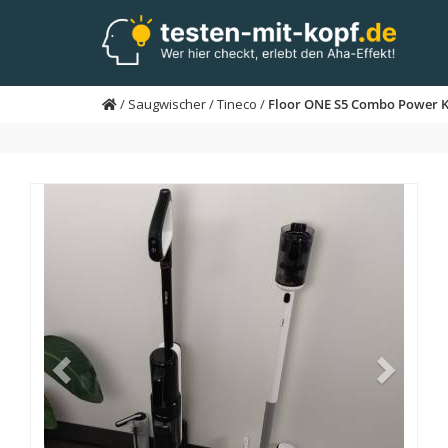
Skip
to
main
content
/
Saugwischer
/
Tineco
/
Floor ONE S5 Combo Power K