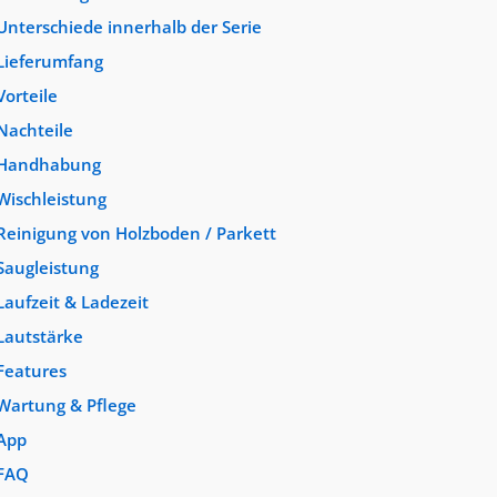
Unterschiede innerhalb der Serie
Lieferumfang
Vorteile
Nachteile
Handhabung
Wischleistung
Reinigung von Holzboden / Parkett
Saugleistung
Laufzeit & Ladezeit
Lautstärke
Features
Wartung & Pflege
App
FAQ