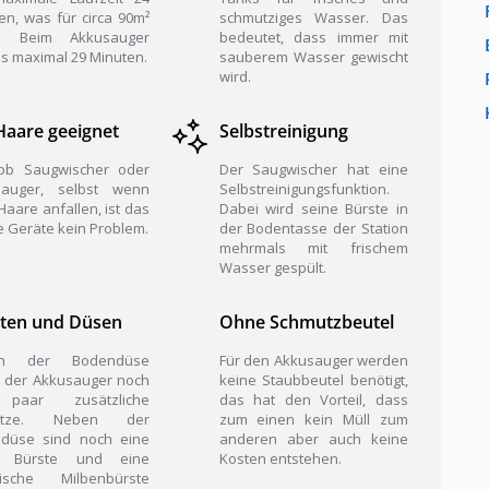
en, was für circa 90m²
schmutziges Wasser. Das
ht. Beim Akkusauger
bedeutet, dass immer mit
es maximal 29 Minuten.
sauberem Wasser gewischt
wird.
Haare geeignet
Selbstreinigung
 ob Saugwischer oder
Der Saugwischer hat eine
sauger, selbst wenn
Selbstreinigungsfunktion.
Haare anfallen, ist das
Dabei wird seine Bürste in
ie Geräte kein Problem.
der Bodentasse der Station
mehrmals mit frischem
Wasser gespült.
ten und Düsen
Ohne Schmutzbeutel
en der Bodendüse
Für den Akkusauger werden
t der Akkusauger noch
keine Staubbeutel benötigt,
paar zusätzliche
das hat den Vorteil, dass
sätze. Neben der
zum einen kein Müll zum
ndüse sind noch eine
anderen aber auch keine
-1 Bürste und eine
Kosten entstehen.
trische Milbenbürste