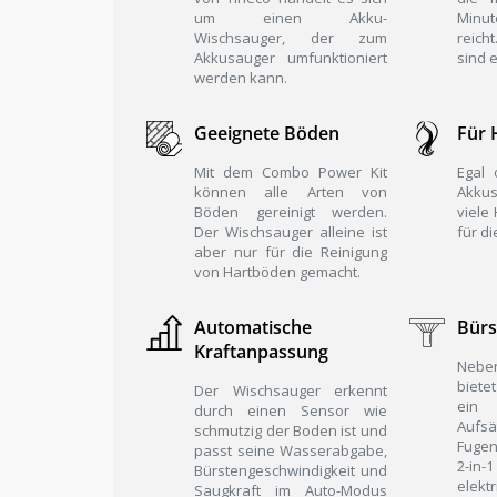
um einen Akku-
Minut
Wischsauger, der zum
reic
Akkusauger umfunktioniert
sind 
werden kann.
Geeignete Böden
Für 
Mit dem Combo Power Kit
Egal
können alle Arten von
Akku
Böden gereinigt werden.
viele 
Der Wischsauger alleine ist
für d
aber nur für die Reinigung
von Hartböden gemacht.
Automatische
Bürs
Kraftanpassung
Neb
biete
Der Wischsauger erkennt
ein 
durch einen Sensor wie
Auf
schmutzig der Boden ist und
Fuge
passt seine Wasserabgabe,
2-in
Bürstengeschwindigkeit und
elek
Saugkraft im Auto-Modus