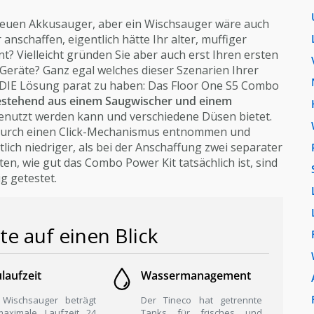
 neuen Akkusauger, aber ein Wischsauger wäre auch
anschaffen, eigentlich hätte Ihr alter, muffiger
? Vielleicht gründen Sie aber auch erst Ihren ersten
eräte? Ganz egal welches dieser Szenarien Ihrer
nt DIE Lösung parat zu haben: Das Floor One S5 Combo
bestehend aus einem Saugwischer und einem
enutzt werden kann und verschiedene Düsen bietet.
r durch einen Click-Mechanismus entnommen und
lich niedriger, als bei der Anschaffung zwei separater
en, wie gut das Combo Power Kit tatsächlich ist, sind
ig getestet.
te auf einen Blick
laufzeit
Wassermanagement
 Wischsauger beträgt
Der Tineco hat getrennte
maximale Laufzeit 24
Tanks für frisches und