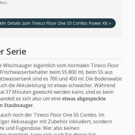
lten.
ehr Details zum Tineco Floor One S5 Combo Power Kit »
r Serie
ne Wischsauger eigentlich vom normalen Tineco Floor
 Frischwasserbehälter beim S5 800 ml, beim S5 aus
tzwassertank sind es 700 und 450 ml. Die Bodenwalze
auch die Akkuleistung ist etwas schwächer. Während
al 37 Minuten gewischt werden kann, sind es beim
andelt es sich also um eine
etwas abgespeckte
en Staubsauger.
h auch noch der Tineco Floor One S5 Combo. Im
rtiger Akkusauger mit Zubehör inkludiert, sondern
ste und Fugendüse. Wer also keinen
 benötigt, kann sich auch für dieses Set