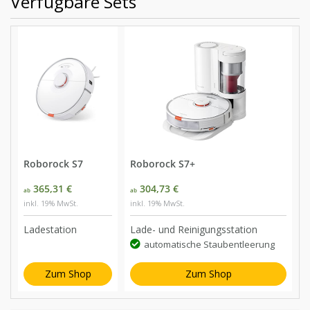
Verfügbare Sets
Roborock S7
Roborock S7+
365,31 €
304,73 €
ab
ab
inkl. 19% MwSt.
inkl. 19% MwSt.
Ladestation
Lade- und Reinigungsstation
automatische Staubentleerung
Zum Shop
Zum Shop