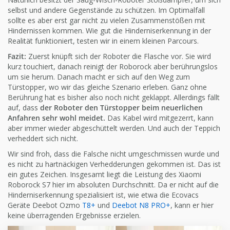
selbst und andere Gegenstände zu schützen. Im Optimalfall
sollte es aber erst gar nicht zu vielen Zusammenstößen mit
Hindernissen kommen. Wie gut die Hinderniserkennung in der
Realität funktioniert, testen wir in einem kleinen Parcours.
Fazit:
Zuerst knüpft sich der Roboter die Flasche vor. Sie wird
kurz touchiert, danach reinigt der Roborock aber berührungslos
um sie herum. Danach macht er sich auf den Weg zum
Türstopper, wo wir das gleiche Szenario erleben. Ganz ohne
Berührung hat es bisher also noch nicht geklappt. Allerdings fällt
auf, dass
der Roboter den Türstopper beim neuerlichen
Anfahren sehr wohl meidet.
Das Kabel wird mitgezerrt, kann
aber immer wieder abgeschüttelt werden. Und auch der Teppich
verheddert sich nicht.
Wir sind froh, dass die Falsche nicht umgeschmissen wurde und
es nicht zu hartnäckigen Verhedderungen gekommen ist. Das ist
ein gutes Zeichen. Insgesamt liegt die Leistung des Xiaomi
Roborock S7 hier im absoluten Durchschnitt. Da er nicht auf die
Hinderniserkennung spezialisiert ist, wie etwa die Ecovacs
Geräte Deebot Ozmo
T8+
und
Deebot N8 PRO+
, kann er hier
keine überragenden Ergebnisse erzielen.