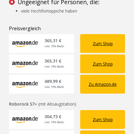
Ungeeignet für Personen, die:
viele Hochflorteppiche haben
Preisvergleich
365,31 €
Zum Shop
inkl. 19% MwSt.
365,31 €
Zum Shop
inkl. 19% MwSt.
489,99 €
Zu Amazon.de
inkl. 19% MwSt.
Roborock S7+
(mit Absaugstation)
304,73 €
Zum Shop
inkl. 19% MwSt.