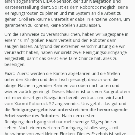
einen sogenannten
LiDAR-Sensor, der zur Navigation und
Kartenerstellung
dient. So ist es dem Roborock möglich, seine
Reinigungsrouten zu planen und mit System an die Arbeit zu
gehen. Größere Räume unterteilt er dabei in einzelne Zonen, um
garantieren zu können, keine Stellen auszulassen.
Um die Fahrweise zu veranschaulichen, haben wir Sägespäne in
einem 10 m² großen Raum verteilt und den Roboter dann
saugen lassen. Aufgrund der extremen Verschmutzung die wir
verursacht haben, haben wir direkt zwei Reinigungsdurchgänge
eingestellt, damit das Gerät eine faire Chance hat, alles zu
beseitigen.
Fazit:
Zuerst werden die Kanten abgefahren und die Stellen
unter den Stühlen und dem Tisch gesaugt, danach wird die
übrige Fläche in geraden Bahnen von oben nach unten und
wieder zurück gereinigt. Dieses Muster ist uns von Saugrobotern
mit einer derartigen Navigation bereits vertraut und wird auch
vom Xiaomi Roborock S7 angewendet. Uns gefällt das gut und
die
Reinigungsergebnisse unterstreichen die hervorragende
Arbeitsweise des Roboters.
Nach dem ersten
Reinigungsdurchgang sind nur mehr wenige Sägespäne zu
sehen. Nach einem weiteren Durchgang ist alles weg – mit
Ausnahme von zwei kleinen Flocken. Dieses Ergebnis ist spitze