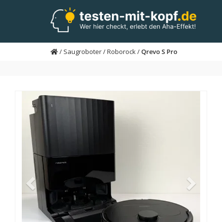
Skip
to
main
content
/
Saugroboter
/
Roborock
/
Qrevo S Pro