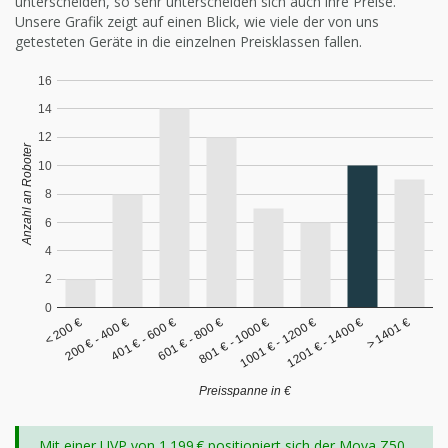
unterscheiden, so sehr unterscheiden sich auch ihre Preise.
Unsere Grafik zeigt auf einen Blick, wie viele der von uns
getesteten Geräte in die einzelnen Preisklassen fallen.
16
14
12
Anzahl an Roboter
10
8
6
4
2
0
< 200 €
200 € - 400 €
401 € - 600 €
601 € - 800 €
801 € - 1000 €
1001 € - 1200 €
1201 € - 1400 €
> 1401 €
Preisspanne in €
Mit einer UVP von 1.199 € positioniert sich der Mova Z50