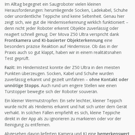
Im Alltag begegnet ein Saugroboter vielen kleinen
Herausforderungen: herumliegende Socken, Ladekabel, Schuhe
oder unordentliche Teppiche sind keine Seltenheit. Genau hier
zeigt sich, wie gut die Hinderniserkennung wirklich funktioniert –
denn nicht jeder Roboter erkennt Objekte zuverlässig oder
reagiert schnell genug. Der Mova Z50 Ultra verspricht dank
Frontkamera und KI-basierter Objekterkennung
eine
besonders präzise Reaktion auf Hindernisse. Ob das in der
Praxis auch so gut klappt, haben wir in einem realitätsnahen
Test geprüft.
Fazit:
Im Hindernistest konnte der Z50 Ultra in den meisten
Punkten überzeugen. Socken, Kabel und Schuhe wurden
zuverlässig erkannt und gezielt umfahren –
ohne Kontakt oder
unnötige Stopps
. Auch rund um engere Stellen wie einen
Türstopper bewegte sich der Roboter souverän.
Ein kleiner Wermutstropfen: Ein sehr leichter, kleiner Teppich
wurde nicht als Hindernis erkannt und hat sich unter dem Gerät
verhakt. In solchen Fällen empfiehlt es sich, kleine Teppiche
direkt in der App als zu ignorieren zu markieren oder vor der
Reinigung zu entfernen.
Abgesehen davon lieferten Kamera und KI eine
bemerkenswert