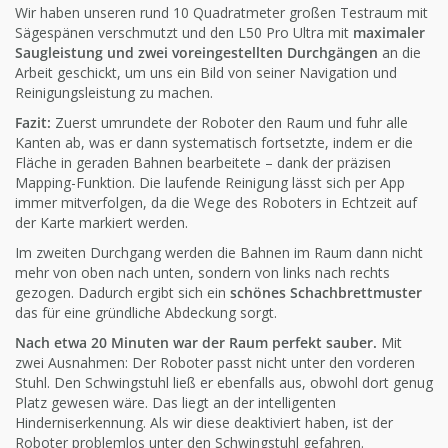
Wir haben unseren rund 10 Quadratmeter großen Testraum mit
Sägespänen verschmutzt und den L50 Pro Ultra mit
maximaler
Saugleistung und zwei voreingestellten Durchgängen
an die
Arbeit geschickt, um uns ein Bild von seiner Navigation und
Reinigungsleistung zu machen.
Fazit:
Zuerst umrundete der Roboter den Raum und fuhr alle
Kanten ab, was er dann systematisch fortsetzte, indem er die
Fläche in geraden Bahnen bearbeitete – dank der präzisen
Mapping-Funktion. Die laufende Reinigung lässt sich per App
immer mitverfolgen, da die Wege des Roboters in Echtzeit auf
der Karte markiert werden.
Im zweiten Durchgang werden die Bahnen im Raum dann nicht
mehr von oben nach unten, sondern von links nach rechts
gezogen. Dadurch ergibt sich ein
schönes
Schachbrettmuster
das für eine gründliche Abdeckung sorgt.
Nach etwa 20 Minuten war der Raum perfekt sauber.
Mit
zwei Ausnahmen: Der Roboter passt nicht unter den vorderen
Stuhl. Den Schwingstuhl ließ er ebenfalls aus, obwohl dort genug
Platz gewesen wäre. Das liegt an der intelligenten
Hinderniserkennung. Als wir diese deaktiviert haben, ist der
Roboter problemlos unter den Schwingstuhl gefahren.