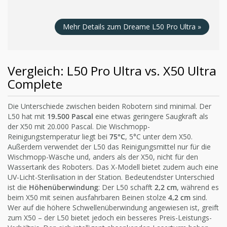
Mehr Details zum Dreame L50 Pro Ultra »
Vergleich: L50 Pro Ultra vs. X50 Ultra
Complete
Die Unterschiede zwischen beiden Robotern sind minimal. Der
L50 hat mit
19.500 Pascal
eine etwas geringere Saugkraft als
der X50 mit 20.000 Pascal. Die Wischmopp-
Reinigungstemperatur liegt bei
75°C
, 5°C unter dem X50.
Außerdem verwendet der L50 das Reinigungsmittel nur für die
Wischmopp-Wäsche und, anders als der X50, nicht für den
Wassertank des Roboters. Das X-Modell bietet zudem auch eine
UV-Licht-Sterilisation in der Station. Bedeutendster Unterschied
ist die
Höhenüberwindung
: Der L50 schafft
2,2 cm
, während es
beim X50 mit seinen ausfahrbaren Beinen stolze
4,2 cm
sind.
Wer auf die höhere Schwellenüberwindung angewiesen ist, greift
zum X50 – der L50 bietet jedoch ein besseres Preis-Leistungs-