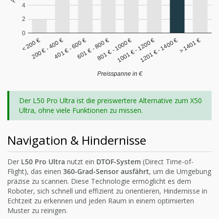
4
2
0
< 200 €
200 € - 400 €
401 € - 600 €
601 € - 800 €
801 € - 1000 €
1001 € - 1200 €
1201 € - 1400 €
> 1401 €
Preisspanne in €
Der L50 Pro Ultra ist die preiswertere Alternative zum X50
Ultra, ohne viele Funktionen zu missen.
Navigation & Hindernisse
Der
L50 Pro Ultra
nutzt ein
DTOF-System
(Direct Time-of-
Flight), das einen
360-Grad-Sensor
ausfährt
, um die Umgebung
präzise zu scannen. Diese Technologie ermöglicht es dem
Roboter, sich schnell und effizient zu orientieren, Hindernisse in
Echtzeit zu erkennen und jeden Raum in einem optimierten
Muster zu reinigen.