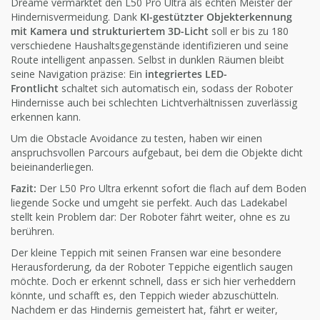
Dreame vermarktet den L50 Pro Ultra als echten Meister der
Hindernisvermeidung. Dank
KI-gestützter Objekterkennung
mit Kamera und strukturiertem 3D-Licht
soll er bis zu 180
verschiedene Haushaltsgegenstände identifizieren und seine
Route intelligent anpassen. Selbst in dunklen Räumen bleibt
seine Navigation präzise: Ein
integriertes LED-
Frontlicht
schaltet sich automatisch ein, sodass der Roboter
Hindernisse auch bei schlechten Lichtverhältnissen zuverlässig
erkennen kann.
Um die Obstacle Avoidance zu testen, haben wir einen
anspruchsvollen Parcours aufgebaut, bei dem die Objekte dicht
beieinanderliegen.
Fazit:
Der L50 Pro Ultra erkennt sofort die flach auf dem Boden
liegende Socke und umgeht sie perfekt. Auch das Ladekabel
stellt kein Problem dar: Der Roboter fährt weiter, ohne es zu
berühren.
Der kleine Teppich mit seinen Fransen war eine besondere
Herausforderung, da der Roboter Teppiche eigentlich saugen
möchte. Doch er erkennt schnell, dass er sich hier verheddern
könnte, und schafft es, den Teppich wieder abzuschütteln.
Nachdem er das Hindernis gemeistert hat, fährt er weiter,