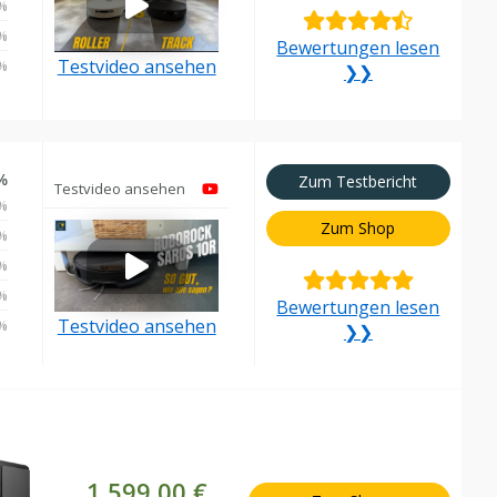
%
%
Bewertungen lesen
Testvideo ansehen
%
❯❯
%
Zum Testbericht
Testvideo ansehen
%
Zum Shop
%
%
%
Bewertungen lesen
Testvideo ansehen
%
❯❯
1.599,00 €