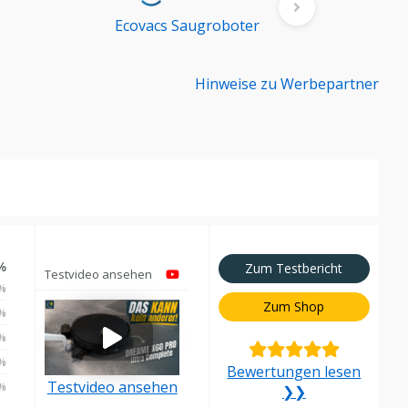
Ecovacs Saugroboter
Xia
Hinweise zu Werbepartner
%
Zum Testbericht
Testvideo ansehen
%
Zum Shop
%
%
%
Bewertungen lesen
Testvideo ansehen
%
❯❯