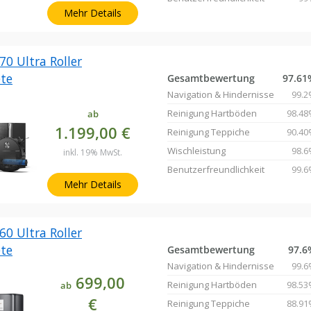
Mehr Details
0 Ultra Roller
te
Gesamtbewertung
97.61
Navigation & Hindernisse
99.2
Reinigung Hartböden
98.48
ab
1.199,00 €
Reinigung Teppiche
90.40
Wischleistung
98.6
inkl. 19% MwSt.
Benutzerfreundlichkeit
99.6
Mehr Details
0 Ultra Roller
te
Gesamtbewertung
97.6
Navigation & Hindernisse
99.6
699,00
Reinigung Hartböden
98.53
ab
€
Reinigung Teppiche
88.91