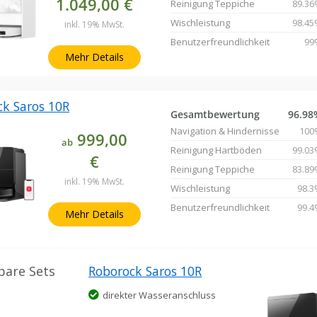
1.049,00 €
Reinigung Teppiche
89.36
Wischleistung
98.45
inkl. 19% MwSt.
Benutzerfreundlichkeit
99
Mehr Details
ck Saros 10R
Gesamtbewertung
96.98
Navigation & Hindernisse
100
999,00
ab
Reinigung Hartböden
99.03
€
Reinigung Teppiche
83.89
inkl. 19% MwSt.
Wischleistung
98.3
Benutzerfreundlichkeit
99.4
Mehr Details
bare Sets
Roborock Saros 10R
direkter Wasseranschluss