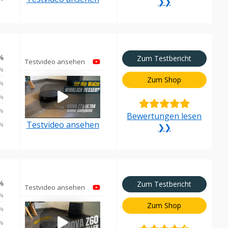
❯❯
%
Zum Testbericht
Testvideo ansehen
%
Zum Shop
%
%
%
Bewertungen lesen
Testvideo ansehen
%
❯❯
%
Zum Testbericht
Testvideo ansehen
%
Zum Shop
%
%