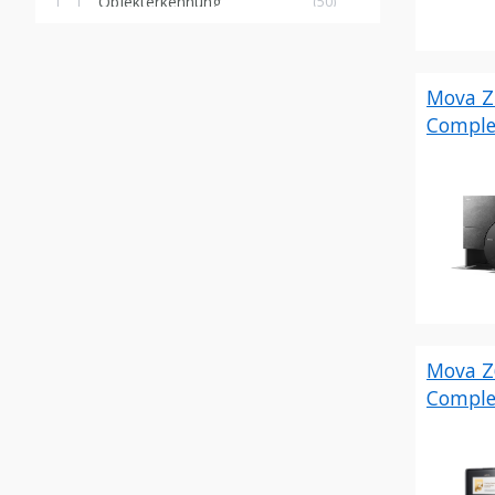
Objekterkennung
(50)
(Kamera/Laser)
Schwarze
(62)
Fliesen/Teppiche
Mova Z7
Teppicherkennung
(58)
Comple
(saugen)
Teppicherkennung
(50)
(wischen)
Virtuelle Sperrzonen
(65)
Wischfunktion
(58)
Mova Z6
Comple