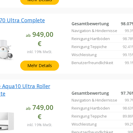
70 Ultra Complete
Gesamtbewertung
98.07
Navigation & Hindernisse
99.3
949,00
ab
Reinigung Hartböden
98.78
€
Reinigung Teppiche
92.41
inkl. 19% MwSt.
Wischleistung
99.15
Benutzerfreundlichkeit
99.1
Mehr Details
 Aqua10 Ultra Roller
te
Gesamtbewertung
97.76
Navigation & Hindernisse
99.7
749,00
Reinigung Hartböden
98.63
ab
€
Reinigung Teppiche
89.86
Wischleistung
99.2
inkl. 19% MwSt.
Benutzerfreundlichkeit
99