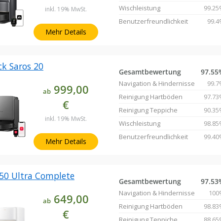
Wischleistung
99.25
inkl. 19% MwSt.
Benutzerfreundlichkeit
99.4
Mehr Details
k Saros 20
Gesamtbewertung
97.55
Navigation & Hindernisse
99.7
999,00
ab
Reinigung Hartböden
97.73
€
Reinigung Teppiche
90.35
inkl. 19% MwSt.
Wischleistung
98.85
Benutzerfreundlichkeit
99.40
Mehr Details
50 Ultra Complete
Gesamtbewertung
97.53
Navigation & Hindernisse
100
649,00
ab
Reinigung Hartböden
98.83
€
Reinigung Teppiche
88.65