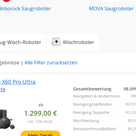
Roborock Saugroboter
MOVA Saugroboter
ug-Wisch-Roboter
Wischroboter
gebnisse |
Alle Filter zurücksetzen
 X60 Pro Ultra
te
Gesamtbewertung
98.09
Navigation & Hindernisse
99
Reinigung Hartböden
99.55
ab
1.299,00 €
Reinigung Teppiche
91.23
Wischleistung
99.5
inkl. 19% MwSt.
Benutzerfreundlichkeit
99.2
Mehr Details