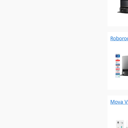
Roboroc
Mova V