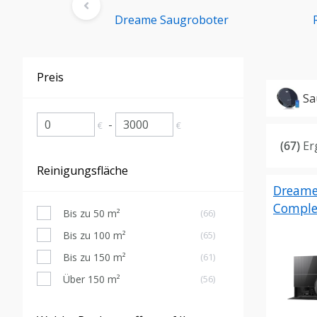
oter
Dreame Saugroboter
Preis
Sa
-
€
€
(67)
Er
Reinigungsfläche
Dreame
Comple
Bis zu 50 m²
(66)
Bis zu 100 m²
(65)
Bis zu 150 m²
(61)
Über 150 m²
(56)