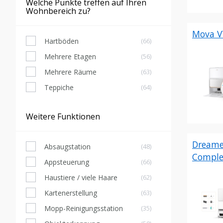
Welche Punkte treffen auf Ihren
Wohnbereich zu?
Mova V
Hartböden
(66)
Mehrere Etagen
(56)
Mehrere Räume
(63)
Teppiche
(64)
Weitere Funktionen
Dreame
Absaugstation
(48)
Comple
Appsteuerung
(66)
Haustiere / viele Haare
(62)
Kartenerstellung
(63)
Mopp-Reinigungsstation
(35)