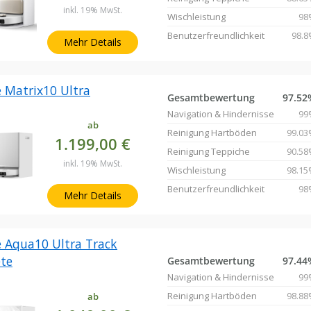
inkl. 19% MwSt.
Wischleistung
98
Benutzerfreundlichkeit
98.8
Mehr Details
 Matrix10 Ultra
Gesamtbewertung
97.52
Navigation & Hindernisse
99
ab
Reinigung Hartböden
99.03
1.199,00 €
Reinigung Teppiche
90.58
inkl. 19% MwSt.
Wischleistung
98.15
Benutzerfreundlichkeit
98
Mehr Details
 Aqua10 Ultra Track
te
Gesamtbewertung
97.44
Navigation & Hindernisse
99
Reinigung Hartböden
98.88
ab