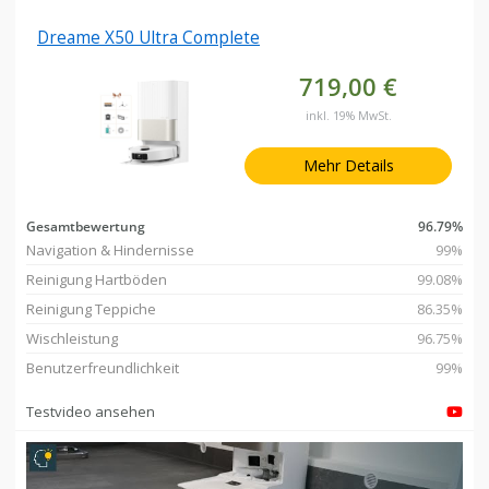
Dreame X50 Ultra Complete
719,00 €
inkl. 19% MwSt.
Mehr Details
Gesamtbewertung
96.79%
Navigation & Hindernisse
99%
Reinigung Hartböden
99.08%
Reinigung Teppiche
86.35%
Wischleistung
96.75%
Benutzerfreundlichkeit
99%
Testvideo ansehen