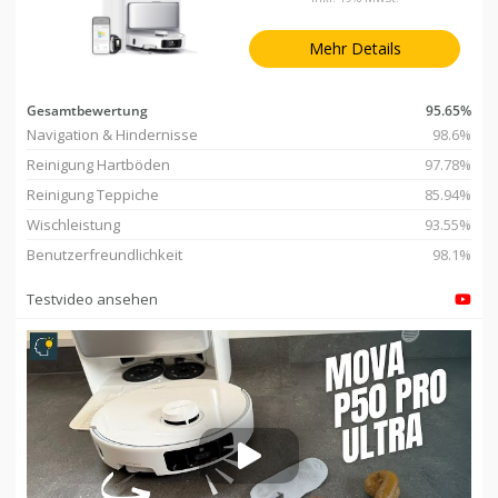
Mehr Details
Gesamtbewertung
95.65%
Navigation & Hindernisse
98.6%
Reinigung Hartböden
97.78%
Reinigung Teppiche
85.94%
Wischleistung
93.55%
Benutzerfreundlichkeit
98.1%
Testvideo ansehen