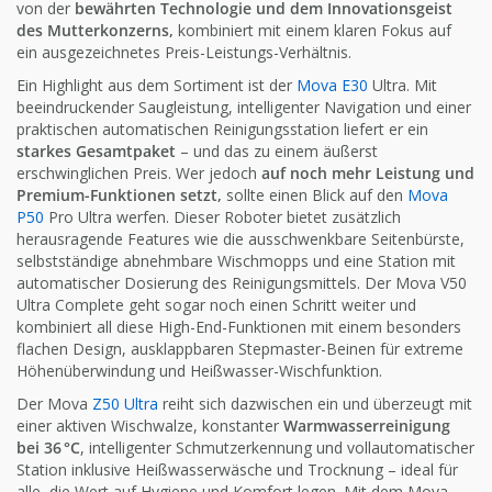
von der
bewährten Technologie und dem Innovationsgeist
des Mutterkonzerns,
kombiniert mit einem klaren Fokus auf
ein ausgezeichnetes Preis-Leistungs-Verhältnis.
Ein Highlight aus dem Sortiment ist der
Mova E30
Ultra. Mit
beeindruckender Saugleistung, intelligenter Navigation und einer
praktischen automatischen Reinigungsstation liefert er ein
starkes Gesamtpaket
– und das zu einem äußerst
erschwinglichen Preis. Wer jedoch
auf noch mehr Leistung und
Premium-Funktionen setzt,
sollte einen Blick auf den
Mova
P50
Pro Ultra werfen. Dieser Roboter bietet zusätzlich
herausragende Features wie die ausschwenkbare Seitenbürste,
selbstständige abnehmbare Wischmopps und eine Station mit
automatischer Dosierung des Reinigungsmittels. Der Mova V50
Ultra Complete geht sogar noch einen Schritt weiter und
kombiniert all diese High-End-Funktionen mit einem besonders
flachen Design, ausklappbaren Stepmaster-Beinen für extreme
Höhenüberwindung und Heißwasser-Wischfunktion.
Der Mova
Z50 Ultra
reiht sich dazwischen ein und überzeugt mit
einer aktiven Wischwalze, konstanter
Warmwasserreinigung
bei 36 °C
, intelligenter Schmutzerkennung und vollautomatischer
Station inklusive Heißwasserwäsche und Trocknung – ideal für
alle, die Wert auf Hygiene und Komfort legen. Mit dem Mova