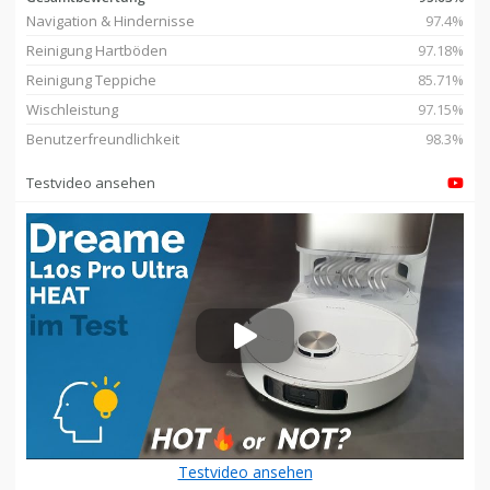
Navigation & Hindernisse
97.4%
Reinigung Hartböden
97.18%
Reinigung Teppiche
85.71%
Wischleistung
97.15%
Benutzerfreundlichkeit
98.3%
Testvideo ansehen
Testvideo ansehen