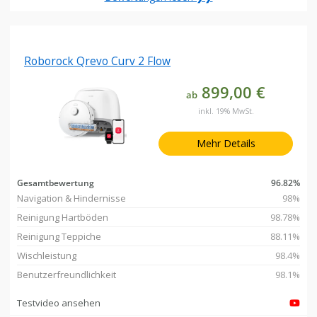
Roborock Qrevo Curv 2 Flow
899,00 €
ab
inkl. 19% MwSt.
Mehr Details
Gesamtbewertung
96.82%
Navigation & Hindernisse
98%
Reinigung Hartböden
98.78%
Reinigung Teppiche
88.11%
Wischleistung
98.4%
Benutzerfreundlichkeit
98.1%
Testvideo ansehen