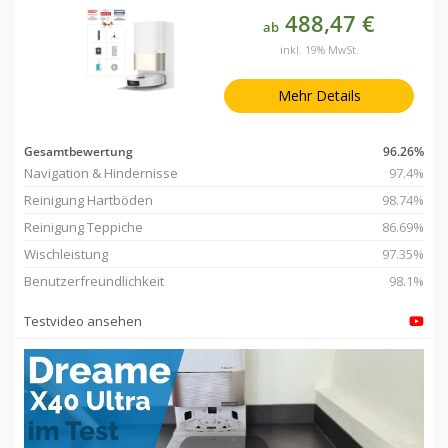
488,47 €
ab
inkl. 19% MwSt.
Mehr Details
Gesamtbewertung
96.26%
Navigation & Hindernisse
97.4%
Reinigung Hartböden
98.74%
Reinigung Teppiche
86.69%
Wischleistung
97.35%
Benutzerfreundlichkeit
98.1%
Testvideo ansehen