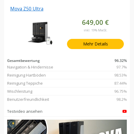
Mova Z50 Ultra
649,00 €
inkl. 19% MwSt.
Mehr Details
Gesamtbewertung
96.32%
Navigation & Hindernisse
97.7%
Reinigung Hartböden
98.53%
Reinigung Teppiche
87.44%
Wischleistung
96.75%
Benutzerfreundlichkeit
98.2%
Testvideo ansehen