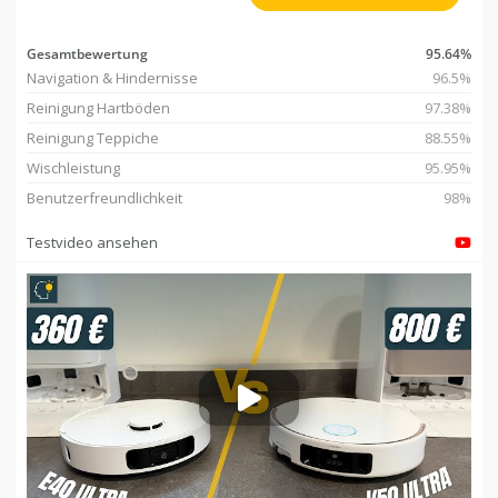
Gesamtbewertung
95.64%
Navigation & Hindernisse
96.5%
Reinigung Hartböden
97.38%
Reinigung Teppiche
88.55%
Wischleistung
95.95%
Benutzerfreundlichkeit
98%
Testvideo ansehen