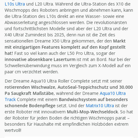
L10s Ultra
und L20 Ultra. Während die Ultra-Station des X10 die
Wischmopps des Roboters anbringen und abnehmen kann, kann
die Ultra-Station des L10s direkt an eine Wasser- sowie eine
Abwasserleitung angeschlossen werden. Die revolutionärsten
und fortschrittlichsten Modelle sind aber der L20 Ultra und der
X40 Ultra! Zumindest bis 2025, denn nun ist die Zeit des
sensationellen Dreame X50 Ultra gekommen, der den
Markt
mit einzigartigen Features komplett auf den Kopf gestellt
hat!
Fast so viel kann auch der L50 Pro Ultra, sogar der
innovative absenkbare Laserturm
ist mit an Bord. Nur bei der
Schwellenüberwindung muss im Vergleich zum X-Modell auf ein
paar cm verzichtet werden.
Der Dreame Aqua10 Ultra Roller Complete setzt mit seiner
rotierenden Wischwalze, AutoSeal-Teppichschutz und 30.000
Pa Saugkraft Maßstäbe,
während der Dreame
Aqua10 Ultra
Track
Complete mit einem
Bandwischsystem auf besonders
schonende Bodenpflege
setzt. Und der
Matrix10 Ultra
ist der
erste Roboter mit innovativem
Multi‑Mop‑Wechseldock
. So hat
der Roboter für jeden Boden die richtigen Wischmopps parat –
besonders für Haushalte mit empfindlichen Holzböden extrem
wertvoll!