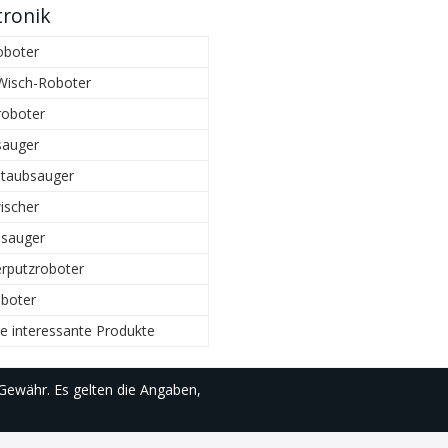
tronik
oboter
Wisch-Roboter
roboter
sauger
Staubsauger
ischer
sauger
rputzroboter
boter
e interessante Produkte
Gewähr. Es gelten die Angaben,