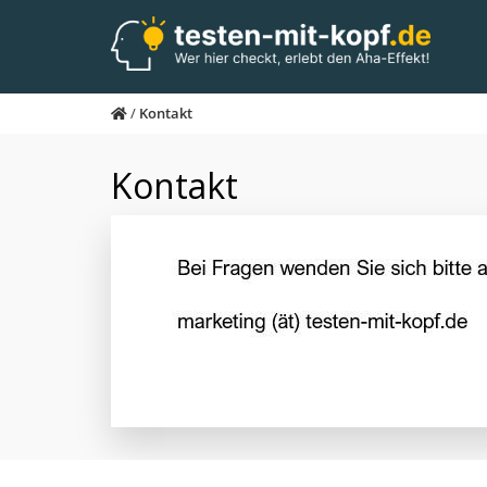
Skip
to
main
content
/
Kontakt
Kontakt