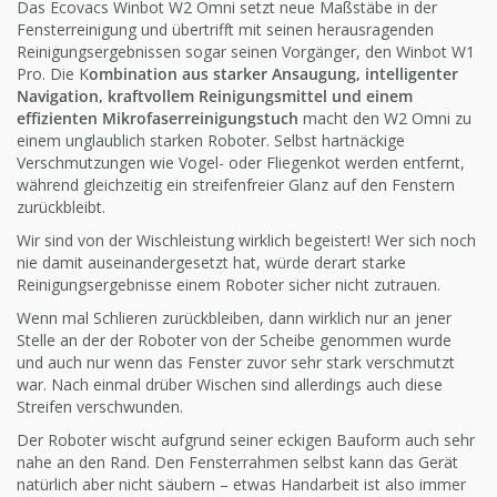
Das Ecovacs Winbot W2 Omni setzt neue Maßstäbe in der
Fensterreinigung und übertrifft mit seinen herausragenden
Reinigungsergebnissen sogar seinen Vorgänger, den Winbot W1
Pro. Die K
ombination aus starker Ansaugung, intelligenter
Navigation, kraftvollem Reinigungsmittel und einem
effizienten Mikrofaserreinigungstuch
macht den W2 Omni zu
einem unglaublich starken Roboter. Selbst hartnäckige
Verschmutzungen wie Vogel- oder Fliegenkot werden entfernt,
während gleichzeitig ein streifenfreier Glanz auf den Fenstern
zurückbleibt.
Wir sind von der Wischleistung wirklich begeistert! Wer sich noch
nie damit auseinandergesetzt hat, würde derart starke
Reinigungsergebnisse einem Roboter sicher nicht zutrauen.
Wenn mal Schlieren zurückbleiben, dann wirklich nur an jener
Stelle an der der Roboter von der Scheibe genommen wurde
und auch nur wenn das Fenster zuvor sehr stark verschmutzt
war. Nach einmal drüber Wischen sind allerdings auch diese
Streifen verschwunden.
Der Roboter wischt aufgrund seiner eckigen Bauform auch sehr
nahe an den Rand. Den Fensterrahmen selbst kann das Gerät
natürlich aber nicht säubern – etwas Handarbeit ist also immer