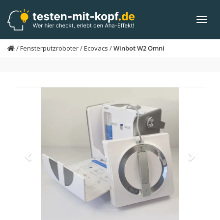
Skip
to
Toggl
main
navig
content
/
Fensterputzroboter
/
Ecovacs
/
Winbot W2 Omni